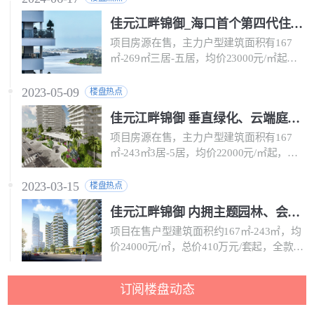
佳元江畔锦御_海口首个第四代住宅-揽江大平层，均价23000元/㎡起
项目房源在售，主力户型建筑面积有167
㎡-269㎡三居-五居，均价23000元/㎡起，
来电报名享免费专车看房。
2023-05-09
楼盘热点
佳元江畔锦御 垂直绿化、云端庭院、瞰江揽景
项目房源在售，主力户型建筑面积有167
㎡-243㎡3居-5居，均价22000元/㎡起，全
款享99折。
2023-03-15
楼盘热点
佳元江畔锦御 内拥主题园林、会所等社区配套
项目在售户型建筑面积约167㎡-243㎡，均
价24000元/㎡，总价410万元/套起，全款享
99折。
订阅楼盘动态