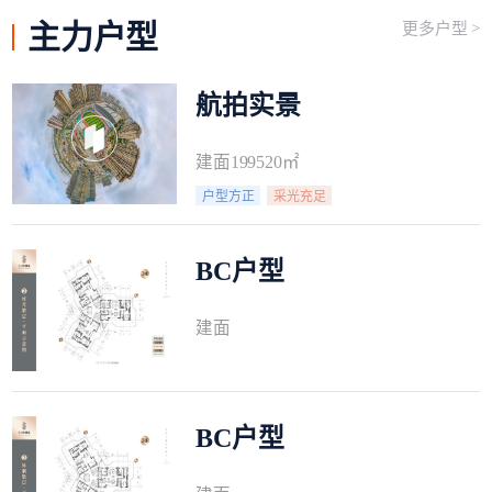
主力
户型
更多户型 >
航拍实景
建面199520㎡
户型方正
采光充足
BC户型
建面
BC户型