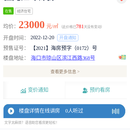
经济住宅
在售
23000
均价：
元/㎡
781
（此价格已
天没有变动）
2022-12-20
开盘时间：
开盘通知
预售证号：
【2021】海房预字（0172）号
楼盘地址：
海口市琼山区滨江西路368号
查看更多信息 >
变价通知
预约看房
楼盘详情在线讲房
0人听过
文字太麻烦？语音助您看房更轻松！