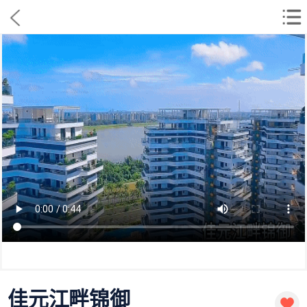
佳元江畔锦御