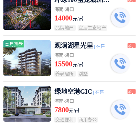
| 在售
海南-海口
14000
元/㎡
品牌地产
宜居生态地产
本月热盘
观澜湖星光里
| 在售
海南-海口
15500
元/㎡
养老居所
别墅
绿地空港GIC
| 在售
海南-海口
7800
元/㎡
交通便利
商用办公