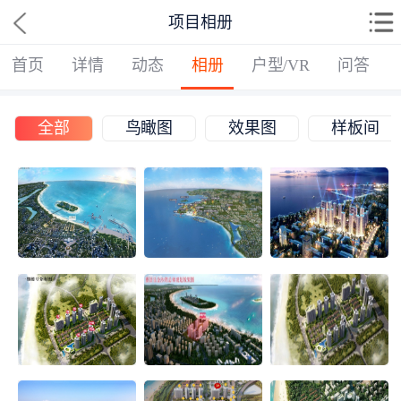
项目相册
首页
详情
动态
相册
户型/VR
问答
全部
鸟瞰图
效果图
样板间